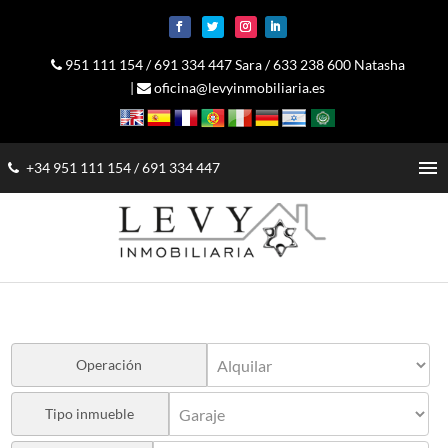
951 111 154
/
691 334 447 Sara
/
633 238 600 Natasha
|
oficina@levyinmobiliaria.es
menu
+34 951 111 154
/
691 334 447
Operación
Tipo inmueble