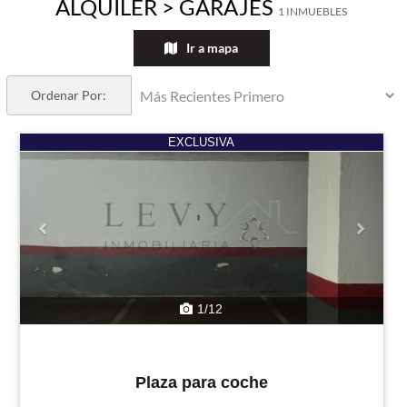
ALQUILER > GARAJES
1 INMUEBLES
Ir a mapa
Ordenar Por:
Previous
Next
EXCLUSIVA
1/12
Plaza para coche