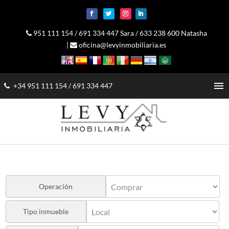
951 111 154
/
691 334 447 Sara
/
633 238 600 Natasha
|
oficina@levyinmobiliaria.es
menu
+34 951 111 154
/
691 334 447
Operación
Tipo inmueble