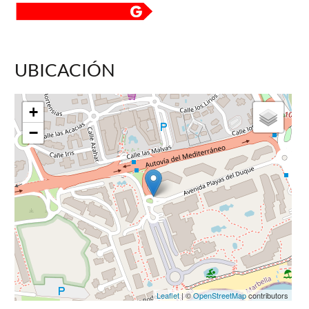
UBICACIÓN
+
−
Leaflet
| ©
OpenStreetMap
contributors