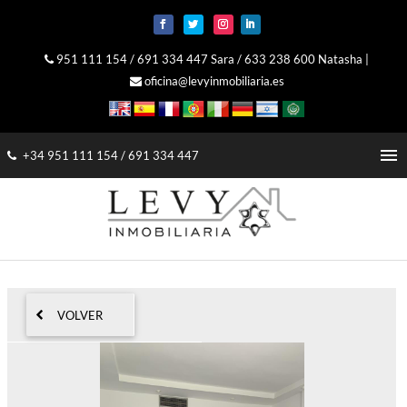
951 111 154
/
691 334 447 Sara
/
633 238 600 Natasha
|
oficina@levyinmobiliaria.es
menu
+34 951 111 154
/
691 334 447
VOLVER